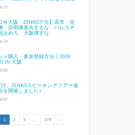
6/25
/12＠大阪 ZENKOデモ】高市・吉
陣 自衛隊派兵するな パレスチ
殺止めろ 大阪壊すな
6/24
ット購入・参加登録方法｜2026
KO IN 大阪
6/08
27日、ZENKOスピーキングツアー滋
会を開催しました♪
6/03
1
2
3
…
179
›