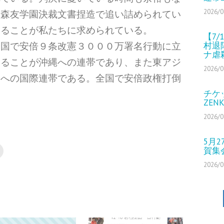
2026/0
、森友学園決裁文書捏造で追い詰められてい
することが私たちに求められている。
【7
村退
全国で安倍９条改憲３０００万署名行動に立
ナ虐
することが沖縄への連帯であり、また東アジ
2026/0
動への国際連帯である。全国で安倍政権打倒
チケ
ZEN
2026/0
5月
賀集
2026/0