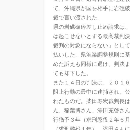
て、沖縄県が国を相手に岩礁
裁で言い渡された。
県の岩礁破砕差し止め請求は
は起こせないとする最高裁判
裁判の対象にならない」とし
払いした。県漁業調整規則に
めた訴えも同様に退け、判決
ても却下した。
また１４日の判決は、２０１
阻止行動の最中に逮捕され、
れたものだ。柴田寿宏裁判長
ん、稲葉博さん、添田充啓さ
行猶予３年（求刑懲役２年６
（求刑懲役１年）、添田さん