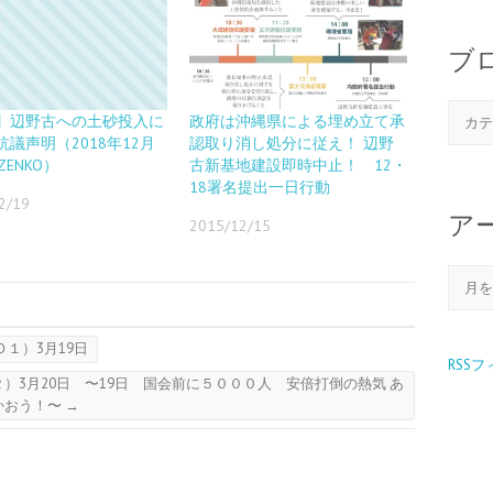
ブ
】辺野古への土砂投入に
政府は沖縄県による埋め立て承
抗議声明（2018年12月
認取り消し処分に従え！ 辺野
ZENKO）
古新基地建設即時中止！ 12・
18署名提出一日行動
2/19
ア
2015/12/15
１）3月19日
RSS
）3月20日 〜19日 国会前に５０００人 安倍打倒の熱気 あ
かおう！〜
→