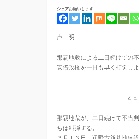
シェアお願いします
声 明
那覇地裁による二日続けての
安倍政権を一日も早く打倒し
ＺＥ
那覇地裁が、二日続けて不当
ちは糾弾する。
３月１３日、辺野古新基地建