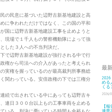
県民の民意に基づいた辺野古新基地建設と高
ために争われただけではなく、この国の平和
県が国に辺野古新基地建設工事を止めようと
し、現場で１千人もの警察機動隊によって強
うとした３人への不当判決だ。
の下で辺野古新基地建設が強行される中で行
倍政権から司法への介入があったと考えられ
最
例の実権を握っているのが最高裁判所事務総
202
深く関わっている。安倍政権の下では三権分
める
くる
2026/0
日連続で出されている中にあっても辺野古キ
は、連日３００台以上もの工事車両を止める
【報
連帯
れている。判決に憂いている時間も余裕もな