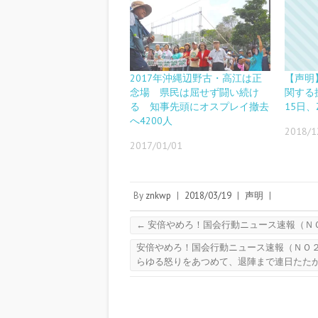
2017年沖縄辺野古・高江は正
【声明
念場 県民は屈せず闘い続け
関する
る 知事先頭にオスプレイ撤去
15日、
へ4200人
2018/1
2017/01/01
By
znkwp
|
2018/03/19
|
声明
|
←
安倍やめろ！国会行動ニュース速報（ＮＯ
安倍やめろ！国会行動ニュース速報（ＮＯ２
らゆる怒りをあつめて、退陣まで連日たた