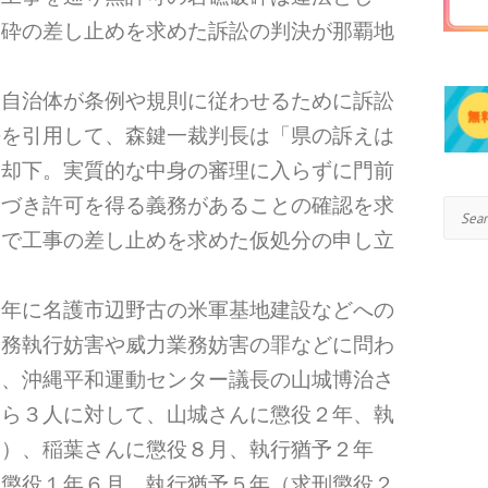
破砕の差し止めを求めた訴訟の判決が那覇地
、自治体が条例や規則に従わせるために訴訟
決を引用して、森鍵一裁判長は「県の訴えは
て却下。実質的な中身の審理に入らずに門前
基づき許可を得る義務があることの確認を求
Search
まで工事の差し止めを求めた仮処分の申し立
６年に名護市辺野古の米軍基地建設などへの
公務執行妨害や威力業務妨害の罪などに問わ
は、沖縄平和運動センター議長の山城博治さ
んら３人に対して、山城さんに懲役２年、執
月）、稲葉さんに懲役８月、執行猶予２年
に懲役１年６月、執行猶予５年（求刑懲役２