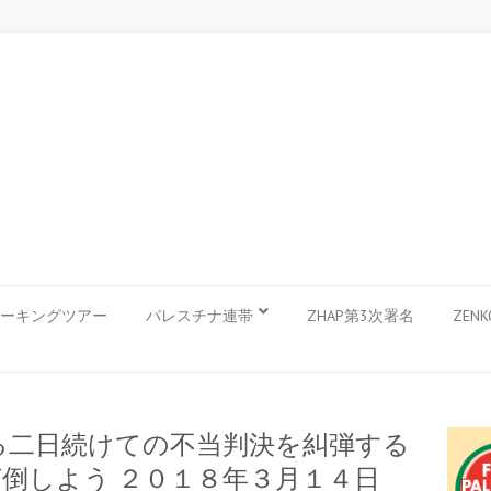
ーキングツアー
パレスチナ連帯
ZHAP第3次署名
ZEN
る二日続けての不当判決を糾弾する
倒しよう ２０１８年３月１４日