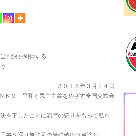
不当判決を糾弾する
よう
２０１８年３月１４日
ＮＫＯ 平和と民主主義をめざす全国交歓会
判決を下したことに満腔の怒りをもって私た
設工事を巡り無許可の岩礁破砕は違法とし