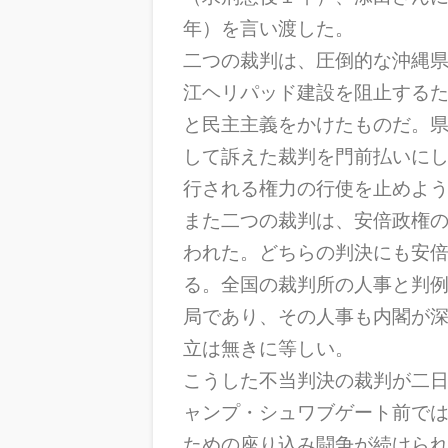
年）を言い渡した。
二つの裁判は、圧倒的な沖縄
江ヘリパッド建設を阻止する
と民主主義をかけたものだ。
して訴えた裁判を門前払いに
行される権力の行使を止めよ
また二つの裁判は、安倍政権
われた。どちらの判決にも安
る。全国の裁判所の人事と判
局であり、その人事も内閣が
立は無きに等しい。
こうした不当判決の裁判が二
ャンプ・シュワブゲート前で
ための座り込み闘争が続けら