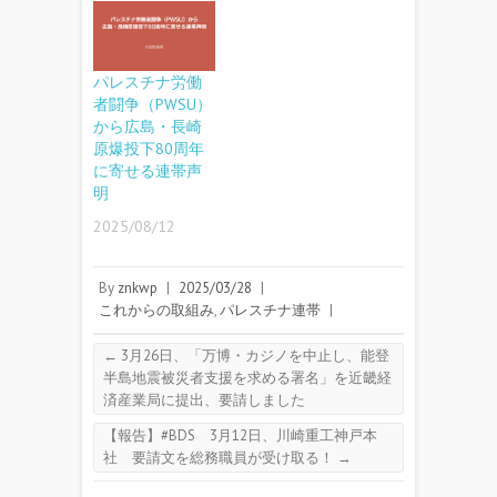
パレスチナ労働
者闘争（PWSU）
から広島・長崎
原爆投下80周年
に寄せる連帯声
明
2025/08/12
By
znkwp
|
2025/03/28
|
これからの取組み
,
パレスチナ連帯
|
←
3月26日、「万博・カジノを中止し、能登
半島地震被災者支援を求める署名」を近畿経
済産業局に提出、要請しました
【報告】#BDS 3月12日、川崎重工神戸本
社 要請文を総務職員が受け取る！
→