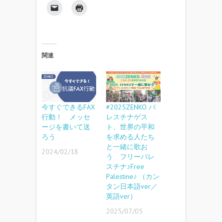
関連
今すぐできるFAX
#2025ZENKO パ
行動！ メッセ
レスチナゲス
ージを書いて送
ト、世界の平和
ろう
を求める人たち
と一緒に歌お
2024/02/18
う フリーパレ
スチナ♪Free
Palestine♪ （カン
タン日本語ver／
英語ver）
2025/07/05