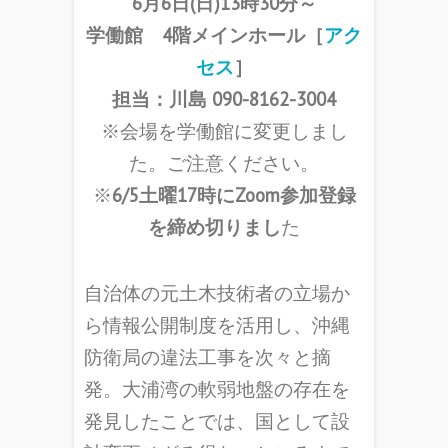
6月6日(日)13時30分～
学働館 4階メインホール
［
アク
セス
］
担当：川島 090-8162-3004
※会場を学働館に変更しまし
た。ご注意ください。
※
6/5土曜17時にZoom参加登録
を締め切りまし
た
自治体の元土木技術者の立場か
ら情報公開制度を活用し、沖縄
防衛局の違法工事を次々と摘
発。大浦湾の軟弱地盤の存在を
発見したことでは、国として設