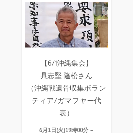
【6/1沖縄集会】
具志堅 隆松さん
（沖縄戦遺骨収集ボラン
ティア/ガマフヤー代
表）
6月1日(火)19時00分～