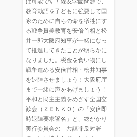
は可能です！森友学園問題で、
教育勅語を子どもに強要して国
家のために自らの命を犠牲にす
る戦争賛美教育を安倍首相と松
井一郎大阪府知事が一緒になっ
て推進してきたことが明らかに
なりました。税金を食い物にし
戦争進める安倍首相・松井知事
を退陣させましょう！大阪府庁
まで一緒に声をあげましょう！
平和と民主主義をめざす全国交
歓会（ＺＥＮＫＯ）の「安倍即
時退陣要求署名」と、総がかり
実行委員会の「共謀罪反対署