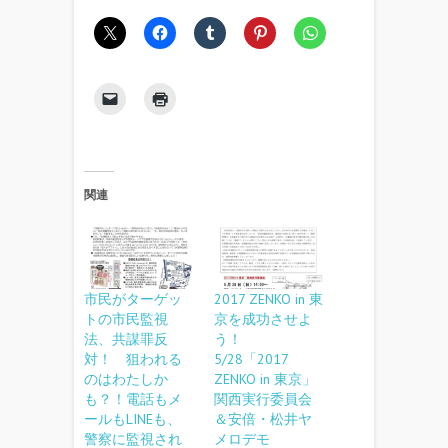
関連
市民がターゲッ
2017 ZENKO in 東
トの市民監視
京を成功させよ
法、共謀罪反
う！
対！ 狙われる
5/28「2017
のはわたしか
ZENKO in 東京」
も？！電話もメ
関西実行委員会
ールもLINEも、
＆安倍・松井ヤ
警察に監視され
メロデモ