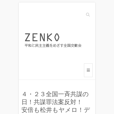
Search
４・２３全国一斉共謀の
日！共謀罪法案反対！
安倍も松井もヤメロ！デ