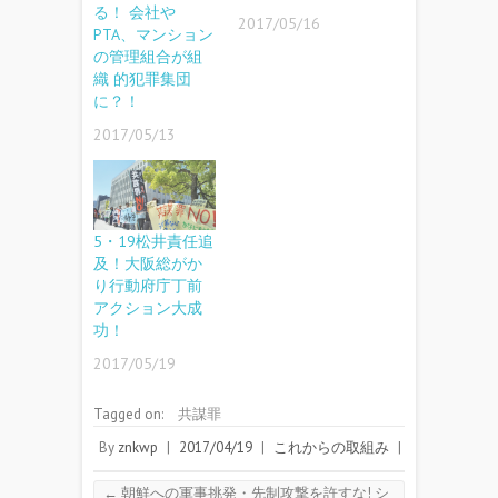
る！ 会社や
2017/05/16
PTA、マンション
の管理組合が組
織 的犯罪集団
に？！
2017/05/13
5・19松井責任追
及！大阪総がか
り行動府庁丁前
アクション大成
功！
2017/05/19
Tagged on:
共謀罪
By
znkwp
|
2017/04/19
|
これからの取組み
|
←
朝鮮への軍事挑発・先制攻撃を許すな! シ