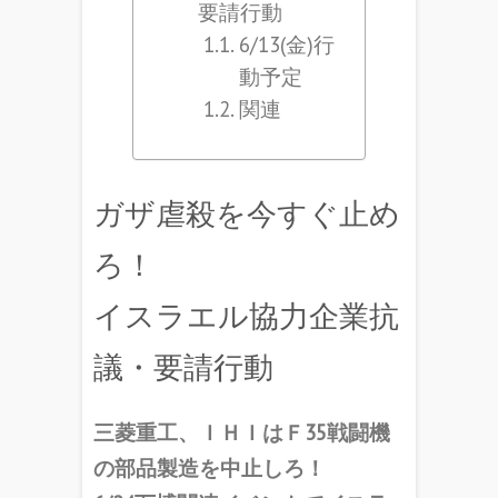
要請行動
6/13(金)行
動予定
関連
ガザ虐殺を今すぐ止め
ろ！
イスラエル協力企業抗
議・要請行動
三菱重工、ＩＨＩはＦ35戦闘機
の部品製造を中止しろ！