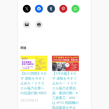
関連
【8/21関西】#ガ
【7/9大阪】#ガ
ザ 虐殺を今すぐ
ザ 虐殺を今すぐ
止めろ！イスラ
止めろ！ イスラ
エル協力企業へ
エル協力企業抗
の抗議行動 #BDS
議・要請行動 #
三菱重工、#IHI
2025/08/11
は #F35 戦闘機の
部品製造を中止