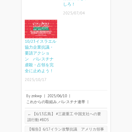
しろ！
2025/07/04
10/23イスラエル
協力企業抗議・
要請アクショ
ン パレスチナ
虐殺・占領を完
全に止めよう！
2025/10/17
By
znkwp
|
2025/06/10
|
これからの取組み
,
パレスチナ連帯
|
←
【6/13広島】 #三菱重工 中国支社への要
請行動 #BDS
【報告】6/17イラン攻撃抗議 アメリカ領事