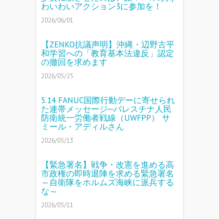
わいわいアクション3に参加を！
2026/06/01
【ZENKO抗議声明】沖縄・辺野古平
和学習への「教育基本法違反」認定
の撤回を求めます
2026/05/25
5.14 FANUC国際行動デーに寄せられ
た連帯メッセージ─パレスチナ人民
防衛統一労働者戦線（UWFPP） サ
ミール・アディルさん
2026/05/13
【緊急署名】戦争・改憲を進める高
市政権の即時退陣を求める緊急署名
～自衛隊をホルムズ海峡に派兵する
な～
2026/05/11