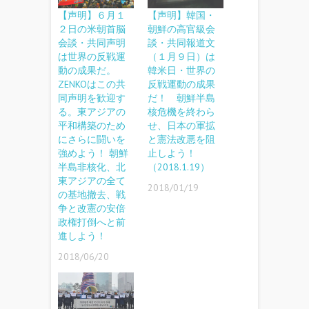
【声明】６月１
【声明】韓国・
２日の米朝首脳
朝鮮の高官級会
会談・共同声明
談・共同報道文
は世界の反戦運
（１月９日）は
動の成果だ。
韓米日・世界の
ZENKOはこの共
反戦運動の成果
同声明を歓迎す
だ！ 朝鮮半島
る。東アジアの
核危機を終わら
平和構築のため
せ、日本の軍拡
にさらに闘いを
と憲法改悪を阻
強めよう！ 朝鮮
止しよう！
半島非核化、北
（2018.1.19）
東アジアの全て
2018/01/19
の基地撤去、戦
争と改憲の安倍
政権打倒へと前
進しよう！
2018/06/20