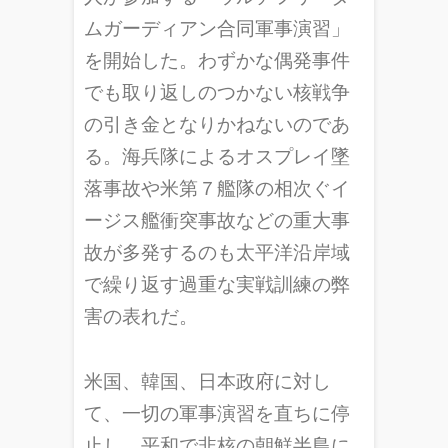
ムガーディアン合同軍事演習」
を開始した。わずかな偶発事件
でも取り返しのつかない核戦争
の引き金となりかねないのであ
る。海兵隊によるオスプレイ墜
落事故や米第７艦隊の相次ぐイ
ージス艦衝突事故などの重大事
故が多発するのも太平洋沿岸域
で繰り返す過重な実戦訓練の弊
害の表れだ。
米国、韓国、日本政府に対し
て、一切の軍事演習を直ちに停
止し、平和で非核の朝鮮半島に