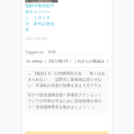
朝鮮半島終戦平
和キャンペー
ン １月１９
日 新年記者会
見
2022/03/30
Tagged on:
声明
By
znkwp
|
2017/08/29
|
これからの取組み
|
←
【報告】8・12沖縄県民大会 「我々はあ
きらめない」 辺野古に新基地は造らせな
い 不退転の決意の知事を支え４万５千人
9/2〜3安倍退陣全国一斉署名アクション！
アジアの平和を守るために安倍政権を倒そ
う！安倍退陣署名を集めましょう！
→