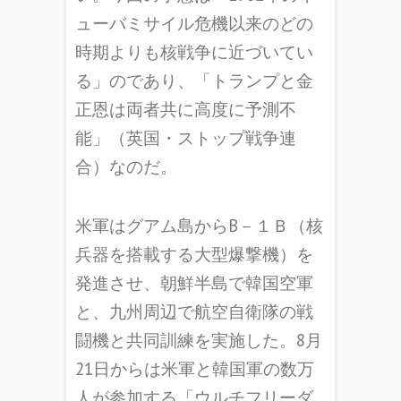
ューバミサイル危機以来のどの
時期よりも核戦争に近づいてい
る」のであり、「トランプと金
正恩は両者共に高度に予測不
能」（英国・ストップ戦争連
合）なのだ。
米軍はグアム島からB－１Ｂ（核
兵器を搭載する大型爆撃機）を
発進させ、朝鮮半島で韓国空軍
と、九州周辺で航空自衛隊の戦
闘機と共同訓練を実施した。8月
21日からは米軍と韓国軍の数万
人が参加する「ウルチフリーダ