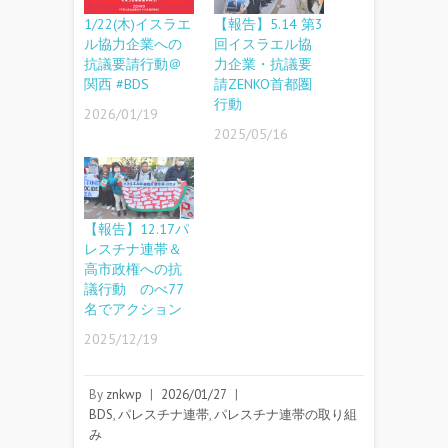
1/22(木)イスラエ
【報告】5.14 第3
ル協力企業への
回イスラエル協
抗議要請行動＠
力企業・抗議要
関西 #BDS
請ZENKO首都圏
行動
2026/01/19
2025/05/16
【報告】12.17パ
レスチナ連帯＆
高市政権への抗
議行動 のべ77
名でアクション
2025/12/19
By
znkwp
|
2026/01/27
|
BDS
,
パレスチナ連帯
,
パレスチナ連帯の取り組
み