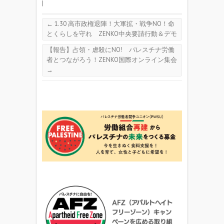
|
←
1.30 高市政権退陣！大軍拡・戦争NO！命
とくらしを守れ ZENKO中央要請行動＆デモ
【報告】占領・虐殺にNO! パレスチナ労働
者とつながろう！ZENKO国際オンライン集会
→