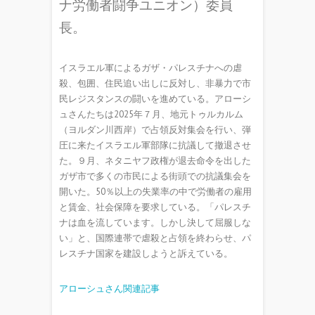
ナ労働者闘争ユニオン）委員
長。
イスラエル軍によるガザ・パレスチナへの虐
殺、包囲、住民追い出しに反対し、非暴力で市
民レジスタンスの闘いを進めている。アローシ
ュさんたちは2025年７月、地元トゥルカルム
（ヨルダン川西岸）で占領反対集会を行い、弾
圧に来たイスラエル軍部隊に抗議して撤退させ
た。９月、ネタニヤフ政権が退去命令を出した
ガザ市で多くの市民による街頭での抗議集会を
開いた。50％以上の失業率の中で労働者の雇用
と賃金、社会保障を要求している。「パレスチ
ナは血を流しています。しかし決して屈服しな
い」と、国際連帯で虐殺と占領を終わらせ、パ
レスチナ国家を建設しようと訴えている。
アローシュさん関連記事