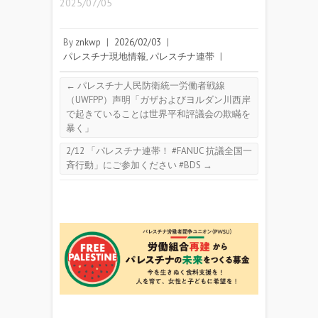
2025/07/05
By
znkwp
|
2026/02/03
|
パレスチナ現地情報
,
パレスチナ連帯
|
←
パレスチナ人民防衛統一労働者戦線
（UWFPP）声明「ガザおよびヨルダン川西岸
で起きていることは世界平和評議会の欺瞞を
暴く」
2/12 「パレスチナ連帯！ #FANUC 抗議全国一
斉行動」にご参加ください #BDS
→