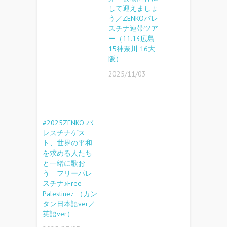
して迎えましょ
う／ZENKOパレ
スチナ連帯ツア
ー（11.13広島
15神奈川 16大
阪）
2025/11/03
#2025ZENKO パ
レスチナゲス
ト、世界の平和
を求める人たち
と一緒に歌お
う フリーパレ
スチナ♪Free
Palestine♪ （カン
タン日本語ver／
英語ver）