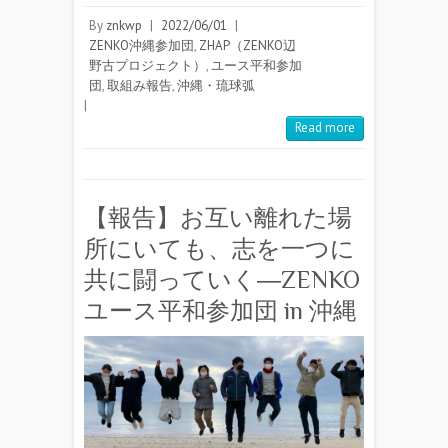
By
znkwp
|
2022/06/01
|
ZENKO沖縄参加団
,
ZHAP（ZENKO辺
野古プロジェクト）
,
ユース平和参加
団
,
取組み報告
,
沖縄・琉球弧
|
Read more
【報告】お互い離れた場
所にいても、志を一つに
共に闘っていく―ZENKO
ユース平和参加団 in 沖縄