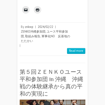
By
znkwp
|
2024/02/22
|
ZENKO沖縄参加団
,
ユース平和参加
団
,
取組み報告
,
軍事化NO 反基地の
たたかい
|
Read more
第５回ＺＥＮＫＯユース
平和参加団 in 沖縄 沖縄
戦の体験継承から真の平
和の実現に