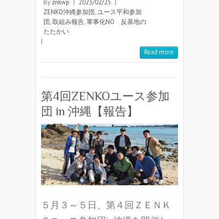
By
znkwp
|
2023/02/25
|
ZENKO沖縄参加団
,
ユース平和参加
団
,
取組み報告
,
軍事化NO 反基地の
たたかい
|
Read more
第4回ZENKOユース参加
団 in 沖縄【報告】
５月３～５日、第４回ＺＥＮＫ