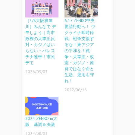
［3/8大阪寝屋
6.17 ZENKO中央
川］みんなで デ
要請行動へ！ ウ
モしよう｜高市
クライナ即時停
政権の大軍拡反
戦、戦争支援す
対・カジノはい
るな！東アジア
らない・パレス
の平和を！戦
チナ連帯！市民
争・大軍拡・改
デモ
憲・カジノ・原
発ではなく命と
2026/03/03
生活、雇用を守
れ！
2022/06/16
2024 ZENKO in大
阪 基調＆決議
2024/08/03