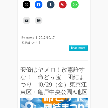
By
znkwp
|
2017/10/17
|
団結まつり
|
Read more
安倍はヤメロ！改憲許す
な！ 命どぅ宝 団結ま
つり 10/29（金）東京江
東区・亀戸中央公園A地区