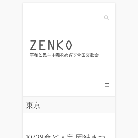
Search
東京
10/28命どぅ宝 団結まつ