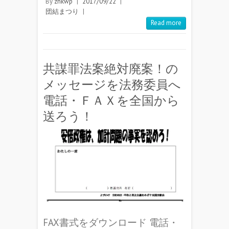
By
znkwp
|
2017/09/22
|
団結まつり
|
Read more
共謀罪法案絶対廃案！の
メッセージを法務委員へ
電話・ＦＡＸを全国から
送ろう！
FAX書式をダウンロード 電話・