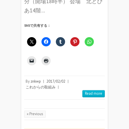
分（開場18時半） 会場 北とぴ
あ14階…
SNSで共有する：
By
znkwp
|
2017/02/02
|
これからの取組み
|
Read more
« Previous