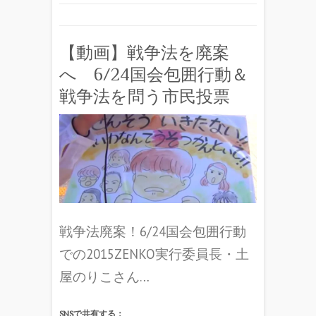
【動画】戦争法を廃案
へ 6/24国会包囲行動＆
戦争法を問う市民投票
戦争法廃案！6/24国会包囲行動
での2015ZENKO実行委員長・土
屋のりこさん…
SNSで共有する：