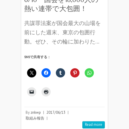
熱い連帯で大包囲！
共謀罪法案が国会最大の山場を
前にした週末、東京の包囲行
動。ぜひ、その輪に加わりた…
SNSで共有する：
By
znkwp
|
2017/06/13
|
取組み報告
|
Read more