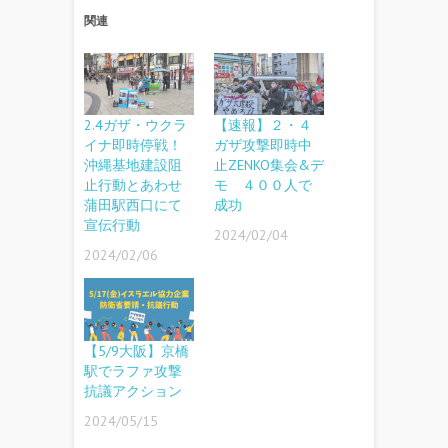
関連
2.4ガザ・ウクラ
【速報】２・４
イナ即時停戦！
ガザ攻撃即時中
沖縄基地建設阻
止ZENKO集会&デ
止行動とあわせ
モ ４００人で
蒲田駅西口にて
成功
宣伝行動
2024/02/04
2024/02/06
【5/9大阪】京橋
駅でラファ攻撃
抗議アクション
2024/05/15