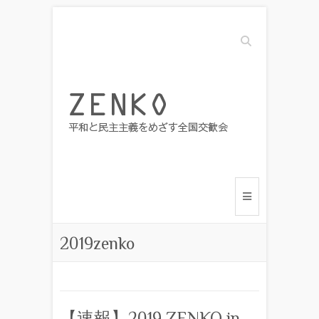
Search
2019zenko
【速報】2019 ZENKO in