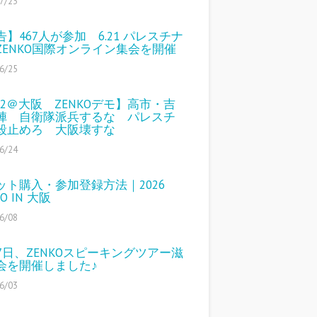
7/23
告】467人が参加 6.21 パレスチナ
ZENKO国際オンライン集会を開催
6/25
/12＠大阪 ZENKOデモ】高市・吉
陣 自衛隊派兵するな パレスチ
殺止めろ 大阪壊すな
6/24
ット購入・参加登録方法｜2026
KO IN 大阪
6/08
27日、ZENKOスピーキングツアー滋
会を開催しました♪
6/03