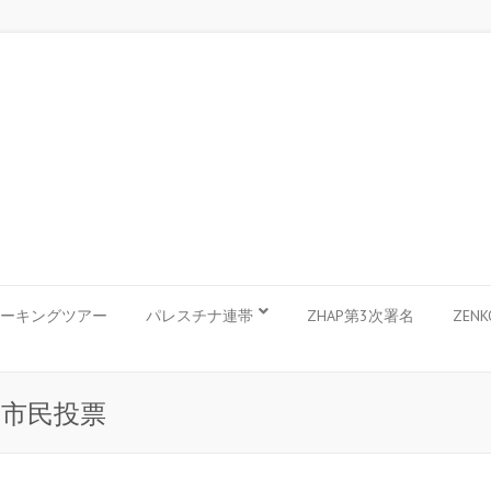
ーキングツアー
パレスチナ連帯
ZHAP第3次署名
ZEN
世市民投票