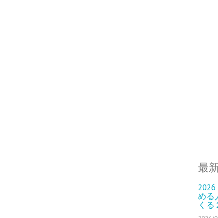
最
202
める
くる