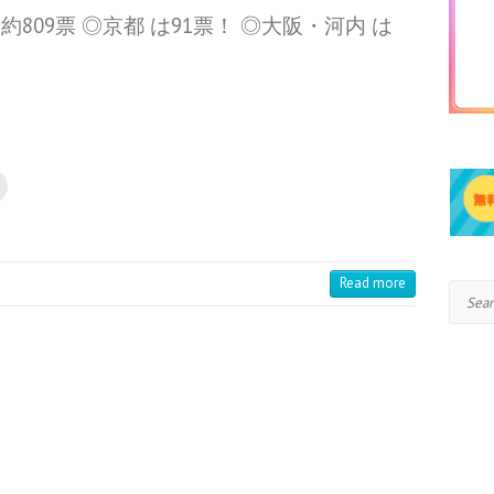
09票 ◎京都 は91票！ ◎大阪・河内 は
Read more
Search