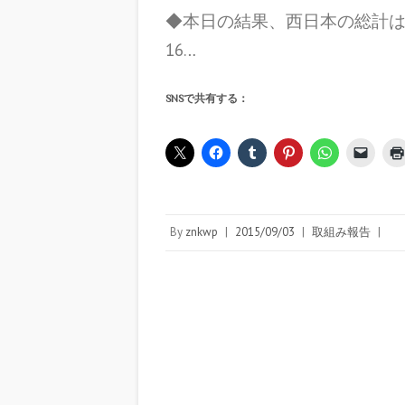
◆本日の結果、西日本の総計は約8
16…
SNSで共有する：
By
znkwp
|
2015/09/03
|
取組み報告
|