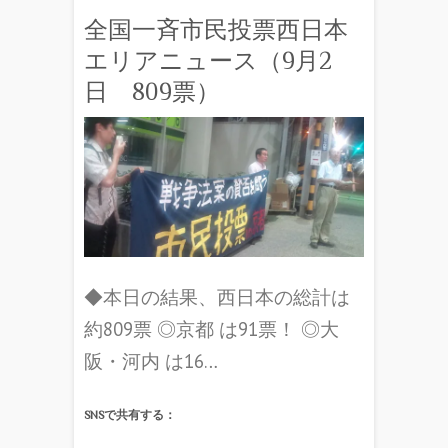
全国一斉市民投票西日本
エリアニュース（9月2
日 809票）
◆本日の結果、西日本の総計は
約809票 ◎京都 は91票！ ◎大
阪・河内 は16…
SNSで共有する：