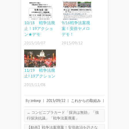
10/18 戦争法廃
9/16戦争法案廃
止！19アクショ
案！安倍ヤメロ
ン★デモ
デモ！
2015/10/07
2015/09/12
11/19 戦争法廃
止! 19アクション
2015/11/08
By
znkwp
|
2015/09/22
|
これからの取組み
|
←
コンビニプラカード「採決は無効」「強
行採決抗議」「戦争法案廃案」
【動画】戦争法案廃案！安倍政治を許さな