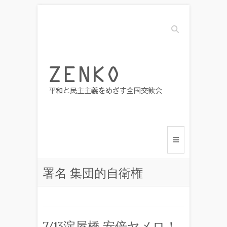
Search
署名 集団的自衛権
7/13淀屋橋 安倍ヤメロ！