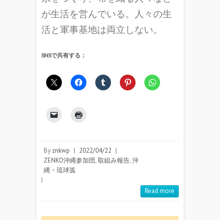
が生活を営んでいる。人々の生
活と軍事基地は両立しない。
SNSで共有する：
By
znkwp
|
2022/04/22
|
ZENKO沖縄参加団
,
取組み報告
,
沖
縄・琉球弧
|
Read more