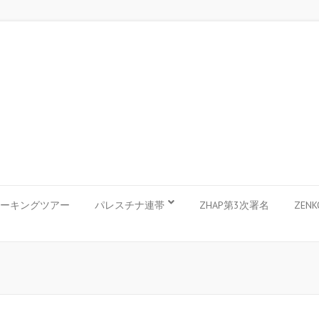
ーキングツアー
パレスチナ連帯
ZHAP第3次署名
ZEN