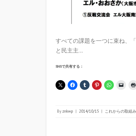
すべての課題を一つに束ね、「
と民主主…
SNSで共有する：
By
znkwp
|
2014/10/15
|
これからの取組