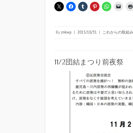
By
znkwp
|
2015/10/31
|
これからの取組
11/2団結まつり前夜祭