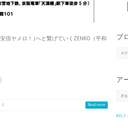
ブ
安倍ヤメロ！｣へと繋げていくZENKO（平和
ア
み
|
Read more
RSS