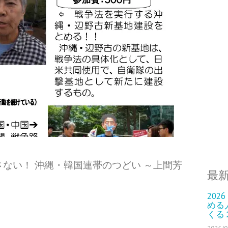
さない！ 沖縄・韓国連帯のつどい ～上間芳
最
202
める
くる