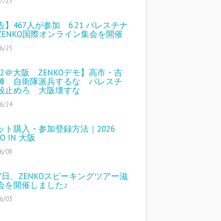
7/23
告】467人が参加 6.21 パレスチナ
ZENKO国際オンライン集会を開催
6/25
/12＠大阪 ZENKOデモ】高市・吉
陣 自衛隊派兵するな パレスチ
殺止めろ 大阪壊すな
6/24
ット購入・参加登録方法｜2026
KO IN 大阪
6/08
27日、ZENKOスピーキングツアー滋
会を開催しました♪
6/03