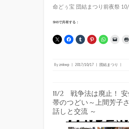
命どぅ宝 団結まつり前夜祭 10/
SNSで共有する：
By
znkwp
|
2017/10/17
|
団結まつり
|
11/2 戦争法は廃止！
帯のつどい～上間芳子さ
話しと交流 ～