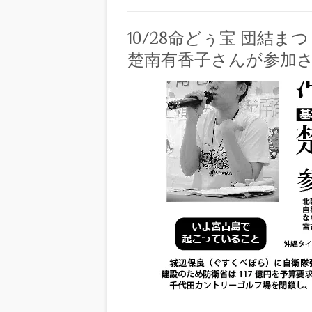
10/28命どぅ宝 団結
楚南有香子さんが参加