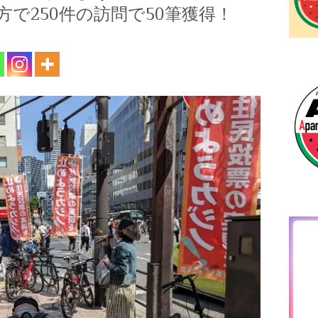
で250件の訪問で50筆獲得！