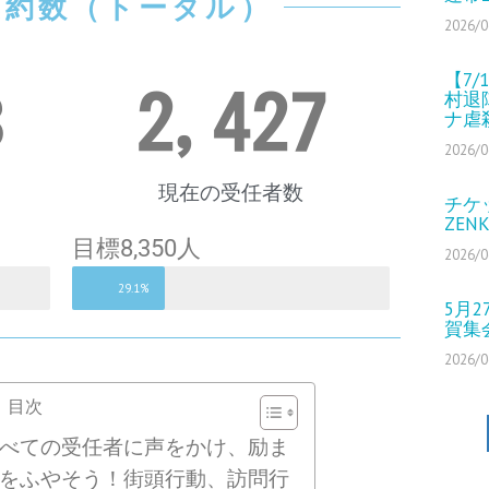
O集約数（トータル）
2026/0
【7
3
2,427
村退
ナ虐
2026/0
現在の受任者数
チケ
ZEN
目標8,350人
2026/0
29.1%
5月
賀集
2026/0
目次
べての受任者に声をかけ、励ま
をふやそう！街頭行動、訪問行