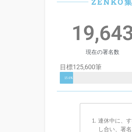
ZENK
19,64
現在の署名数
目標125,600筆
15.6%
連休中に、す
し合い、署名