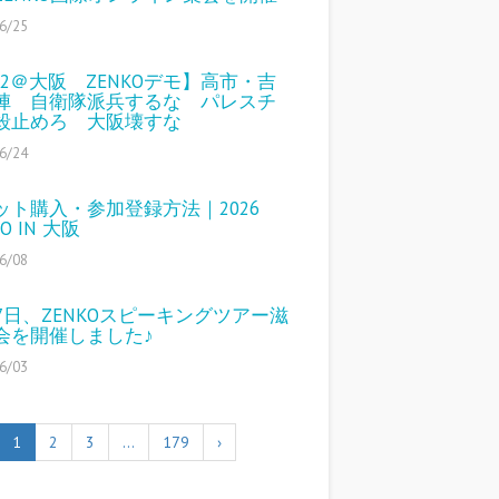
6/25
/12＠大阪 ZENKOデモ】高市・吉
陣 自衛隊派兵するな パレスチ
殺止めろ 大阪壊すな
6/24
ット購入・参加登録方法｜2026
KO IN 大阪
6/08
27日、ZENKOスピーキングツアー滋
会を開催しました♪
6/03
1
2
3
…
179
›