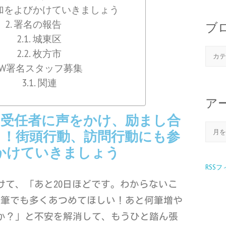
加をよびかけていきましょう
署名の報告
ブ
城東区
枚方市
GW署名スタッフ募集
関連
ア
の受任者に声をかけ、励まし合
う！街頭行動、訪問行動にも参
かけていきましょう
RSS
けて、「あと
20
日ほどです。わからないこ
1
筆でも多くあつめてほしい！あと何筆増や
か？」と不安を解消して、もうひと踏ん張