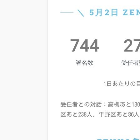
＼ 5月2日 Z
744
2
署名数
受任者
1日あたりの目標
受任者との対話：高槻あと
130
区あと
238
人、平野区あと
86
人