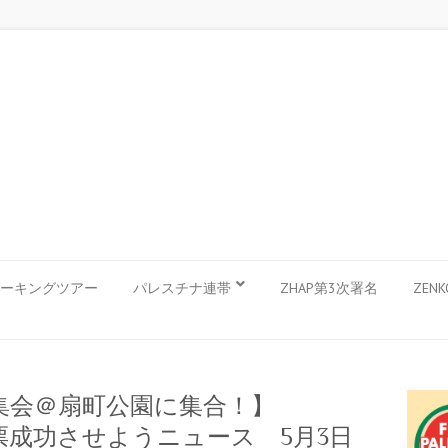
ーキングツアー
パレスチナ連帯
ZHAP第3次署名
ZEN
法集会＠扇町公園に集合！】
票成功させようニュース 5月3日