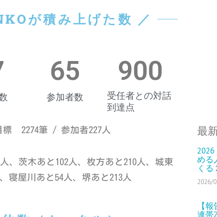
ENKOが積み上げた数 ／
7
65
900
受任者との対話
数
参加者数
到達点
最
 2274筆 / 参加者227人
202
める
人、茨木あと
102
人、枚方あと
210
人、城東
くる
、寝屋川あと
54
人、堺あと
213
人
2026/0
【報
連帯