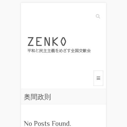
Search
奥間政則
No Posts Found.