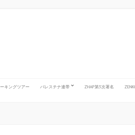
ーキングツアー
パレスチナ連帯
ZHAP第3次署名
ZEN