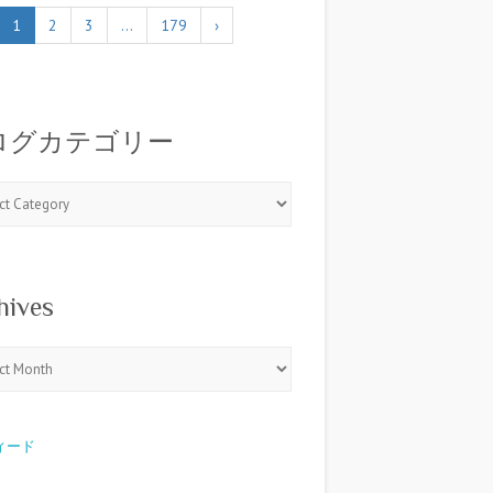
1
2
3
…
179
›
ログカテゴリー
hives
フィード