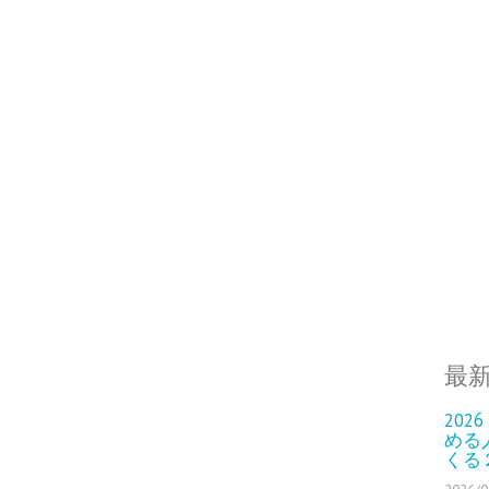
最
202
める
くる