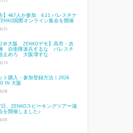
7/23
告】467人が参加 6.21 パレスチナ
ZENKO国際オンライン集会を開催
6/25
/12＠大阪 ZENKOデモ】高市・吉
陣 自衛隊派兵するな パレスチ
殺止めろ 大阪壊すな
6/24
ット購入・参加登録方法｜2026
KO IN 大阪
6/08
27日、ZENKOスピーキングツアー滋
会を開催しました♪
6/03