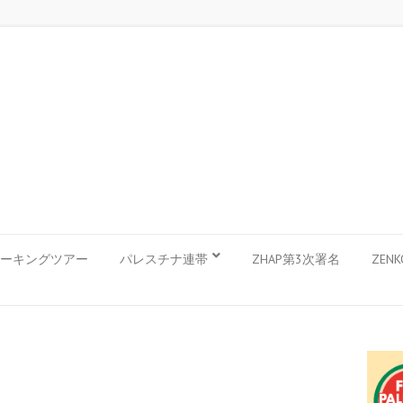
ーキングツアー
パレスチナ連帯
ZHAP第3次署名
ZEN