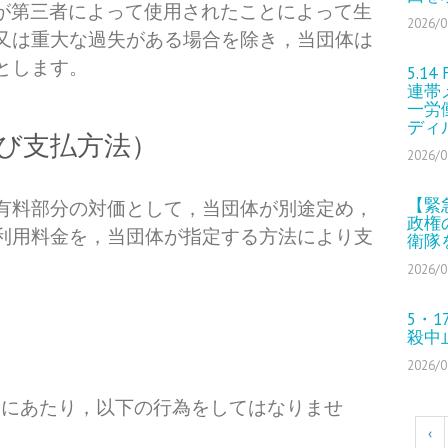
ドが第三者によって使用されたことによって生
2026/0
又は重大な過失がある場合を除き，当団体は
とします。
5.1
連帯
一労
ディ
び支払方法）
2026/0
【緊
有料部分の対価として，当団体が別途定め，
政権
利用料金を，当団体が指定する方法により支
衛隊
2026/0
5・
殺中
2026/0
用にあたり，以下の行為をしてはなりませ
‹