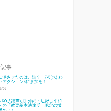
新記事
に涙させたのは、誰？ 7/8(水) わ
いアクション3に参加を！
6/01
ENKO抗議声明】沖縄・辺野古平和
への「教育基本法違反」認定の撤
求めます