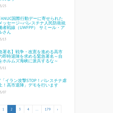
5/25
4 FANUC国際行動デーに寄せられた
メッセージ─パレスチナ人民防衛統
働者戦線（UWFPP） サミール・ア
ルさん
5/13
急署名】戦争・改憲を進める高市
の即時退陣を求める緊急署名～自
をホルムズ海峡に派兵するな～
5/11
17「イラン攻撃STOP！パレスチナ虐
止！高市退陣」デモを行います
5/07
1
2
3
4
…
179
›