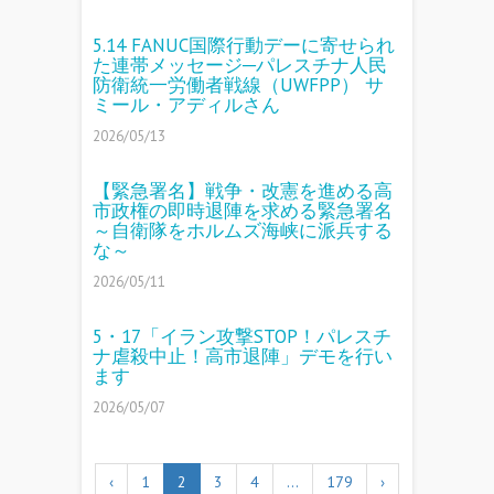
5.14 FANUC国際行動デーに寄せられ
た連帯メッセージ─パレスチナ人民
防衛統一労働者戦線（UWFPP） サ
ミール・アディルさん
2026/05/13
【緊急署名】戦争・改憲を進める高
市政権の即時退陣を求める緊急署名
～自衛隊をホルムズ海峡に派兵する
な～
2026/05/11
5・17「イラン攻撃STOP！パレスチ
ナ虐殺中止！高市退陣」デモを行い
ます
2026/05/07
‹
1
2
3
4
…
179
›