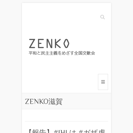
Search
ZENKO滋賀
【報告】#IHI は #ガザ虐