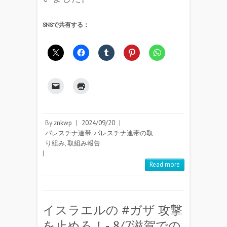
SNSで共有する：
By
znkwp
|
2024/09/20
|
パレスチナ連帯
,
パレスチナ連帯の取
り組み
,
取組み報告
|
Read more
イスラエルの #ガザ 攻撃
を止めろ！- 8/7滋賀での