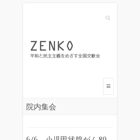
Search
院内集会
6/6 小児甲状腺がん89