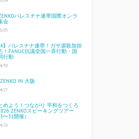
5/04
1 ZENKOパレスチナ連帯国際オンラ
集会
5/03
/14】パレスチナ連帯！ガザ虐殺加担
ろ！FANUC抗議全国一斉行動・国
同行動
4/30
 ZENKO IN 大阪
4/27
とめよう！つながり 平和をつくろ
026 ZENKOスピーキングツアー
23〜31開催）
4/26