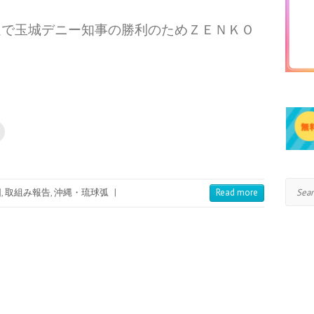
選で玉城デニー知事の勝利のためＺＥＮＫＯ
Search
団
,
取組み報告
,
沖縄・琉球弧
|
Read more