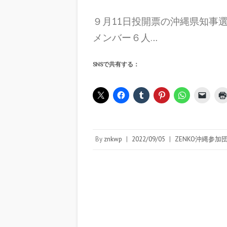
９月11日投開票の沖縄県知事
メンバー６人…
SNSで共有する：
By
znkwp
|
2022/09/05
|
ZENKO沖縄参加