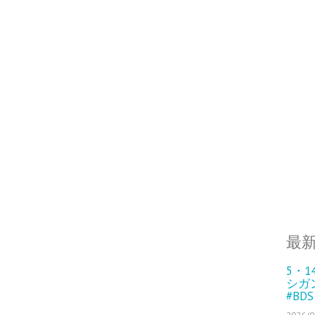
最
5・
シガ
#BD