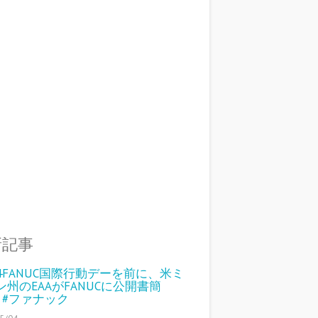
新記事
14FANUC国際行動デーを前に、米ミ
ン州のEAAがFANUCに公開書簡
S #ファナック