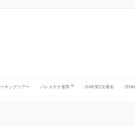
ーキングツアー
パレスチナ連帯
ZHAP第3次署名
ZEN