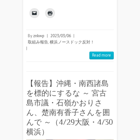
By
znkwp
|
2023/03/06
|
取組み報告
,
横浜ノースドック反対！
|
Read more
【報告】沖縄・南西諸島
を標的にするな ～ 宮古
島市議・石嶺かおりさ
ん、楚南有香子さんを囲
んで ～（4/29大阪・4/30
横浜）