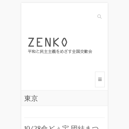
Search
東京
10/28命どぅ宝 団結まつ