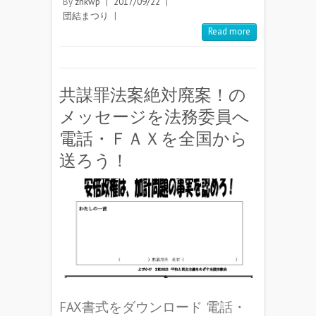
By
znkwp
|
2017/09/22
|
団結まつり
|
Read more
共謀罪法案絶対廃案！の
メッセージを法務委員へ
電話・ＦＡＸを全国から
送ろう！
FAX書式をダウンロード 電話・