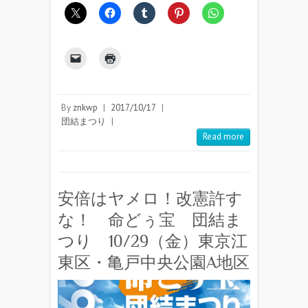
By
znkwp
|
2017/10/17
|
団結まつり
|
Read more
安倍はヤメロ！改憲許す
な！ 命どぅ宝 団結ま
つり 10/29（金）東京江
東区・亀戸中央公園A地区