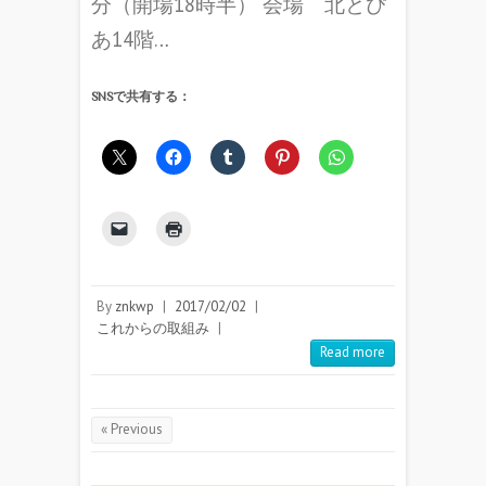
分（開場18時半） 会場 北とぴ
あ14階…
SNSで共有する：
By
znkwp
|
2017/02/02
|
これからの取組み
|
Read more
« Previous