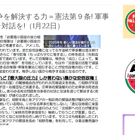
紛争を解決する力＝憲法第９条! 軍事
話を!（1月22日）