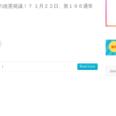
の改憲発議！？ １月２２日、第１９６通常
み
|
Read more
Search