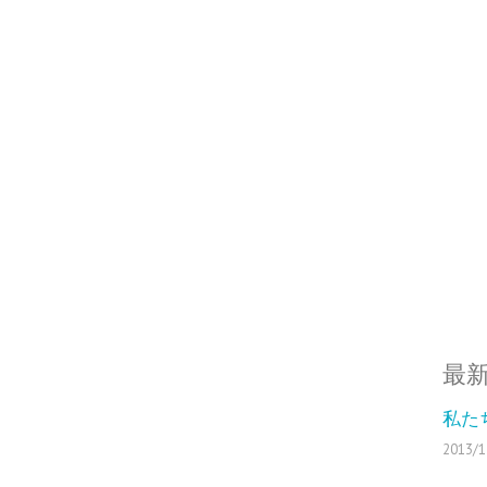
最
私た
2013/1