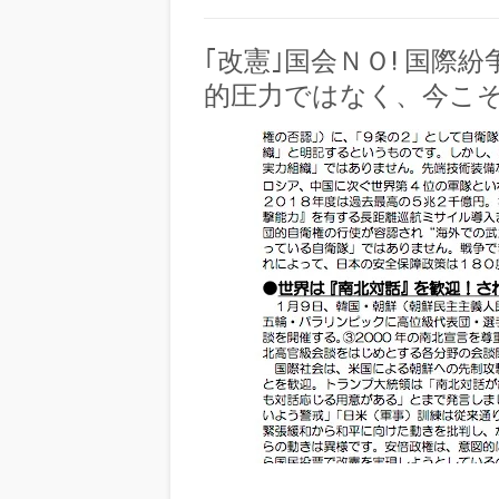
｢改憲｣国会ＮＯ! 国際
的圧力ではなく、今こそ対