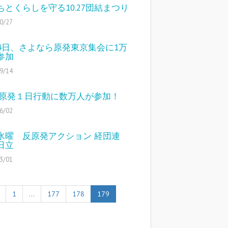
ちとくらしを守る10.27団結まつり
0/27
14日、さよなら原発東京集会に1万
参加
9/14
2反原発１日行動に数万人が参加！
6/02
水曜 反原発アクション 経団連
日立
3/01
1
…
177
178
179