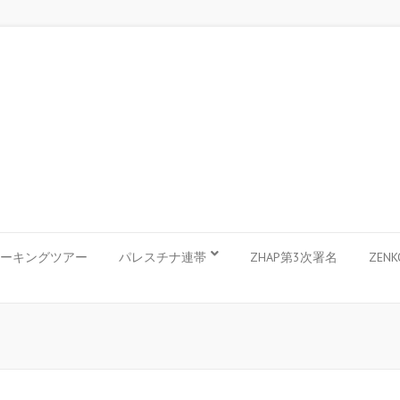
ーキングツアー
パレスチナ連帯
ZHAP第3次署名
ZEN