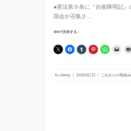
●憲法第９条に『自衛隊明記』
国会が召集さ…
SNSで共有する：
By
znkwp
|
2018/01/22
|
これからの取組