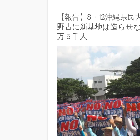
【報告】8・12沖縄県
野古に新基地は造らせ
万５千人