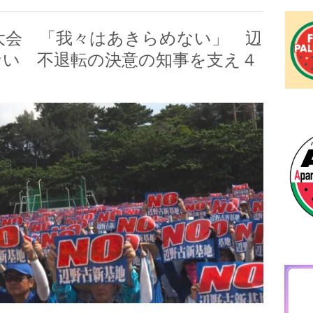
民大会 「我々はあきらめない」 辺
ない 不退転の決意の知事を支え４