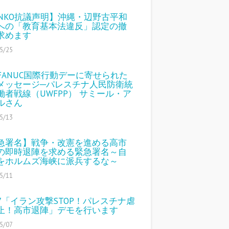
ENKO抗議声明】沖縄・辺野古平和
への「教育基本法違反」認定の撤
求めます
5/25
4 FANUC国際行動デーに寄せられた
メッセージ─パレスチナ人民防衛統
働者戦線（UWFPP） サミール・ア
ルさん
5/13
急署名】戦争・改憲を進める高市
の即時退陣を求める緊急署名～自
をホルムズ海峡に派兵するな～
5/11
17「イラン攻撃STOP！パレスチナ虐
止！高市退陣」デモを行います
5/07