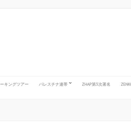
ーキングツアー
パレスチナ連帯
ZHAP第3次署名
ZEN