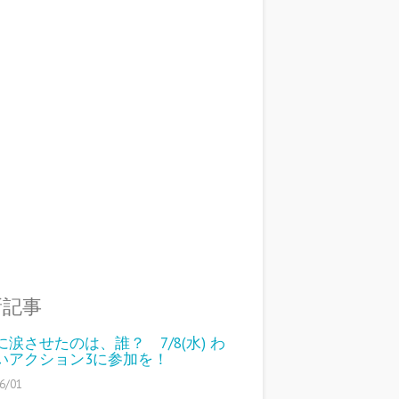
新記事
に涙させたのは、誰？ 7/8(水) わ
いアクション3に参加を！
6/01