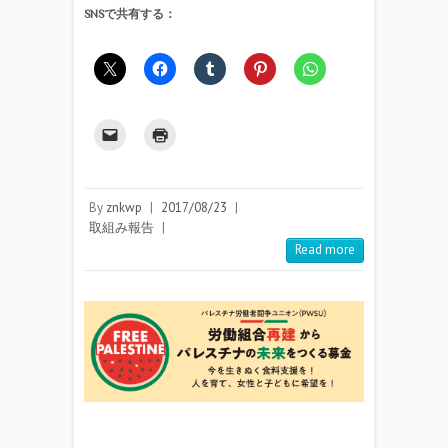
SNSで共有する：
By
znkwp
|
2017/08/23
|
取組み報告
|
Read more