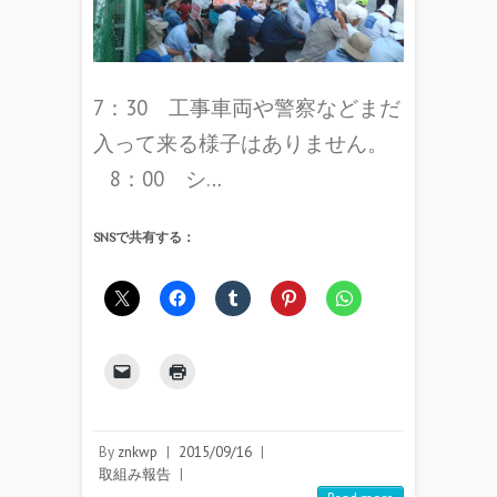
7：30 工事車両や警察などまだ
入って来る様子はありません。
8：00 シ…
SNSで共有する：
By
znkwp
|
2015/09/16
|
取組み報告
|