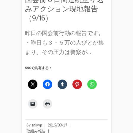
みアクション現地報告
（9/16）
昨日の国会前行動の報告です。
・昨日も３・５万の人びとが集
まり、その圧力は警察が…
SNSで共有する：
By
znkwp
|
2015/09/17
|
取組み報告
|