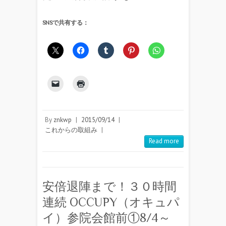
SNSで共有する：
By
znkwp
|
2015/09/14
|
これからの取組み
|
Read more
安倍退陣まで！３０時間
連続 OCCUPY（オキュパ
イ）参院会館前①8/4～