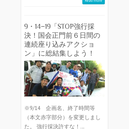
Read more
9・14−19「STOP強行採
決！国会正門前６日間の
連続座り込みアクショ
ン」に総結集しよう！
※9/14 企画名、終了時間等
（本文赤字部分）を変更しまし
た。 強行採決許すな！…