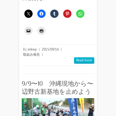
By
znkwp
|
2015/09/16
|
取組み報告
|
Read more
9/9〜10 沖縄現地から〜
辺野古新基地を止めよう