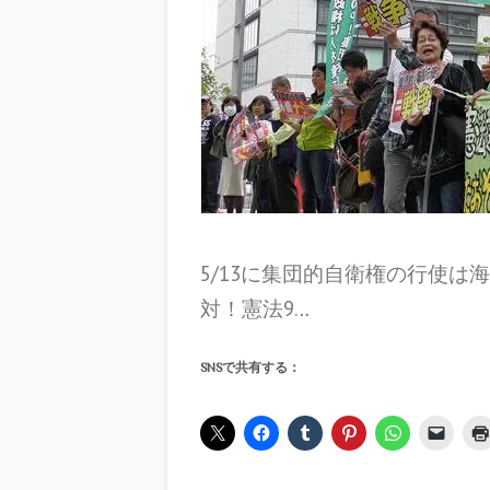
5/13に集団的自衛権の行使
対！憲法9…
SNSで共有する：