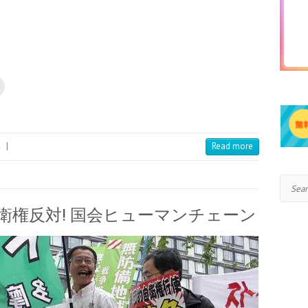
み
|
Read more
Search
自衛権反対! 国会ヒューマンチェーン