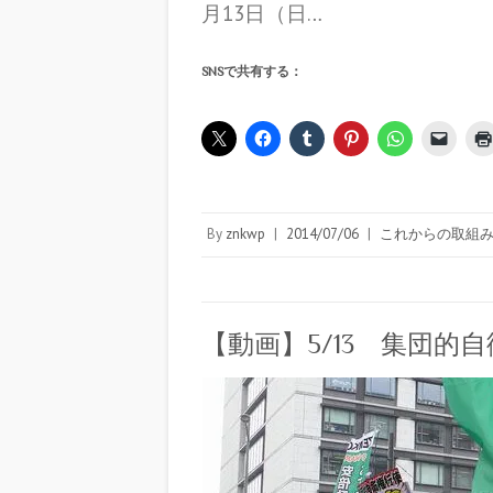
月13日（日…
SNSで共有する：
By
znkwp
|
2014/07/06
|
これからの取組
【動画】5/13 集団的