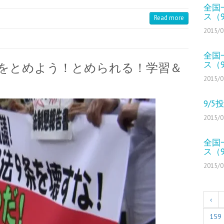
全国
ス（9
Read more
2015/0
全国
ス（9
行使をとめよう！とめられる！学習＆
2015/0
9/
2015/0
全国
ス（9
2015/0
‹
159