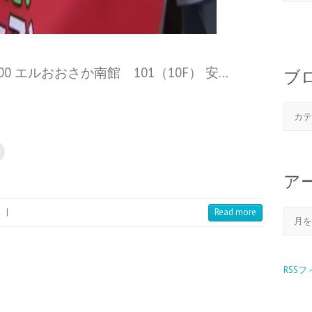
00 エルおおさか南館 101（10F） 安…
ブ
ア
み
|
Read more
RSS