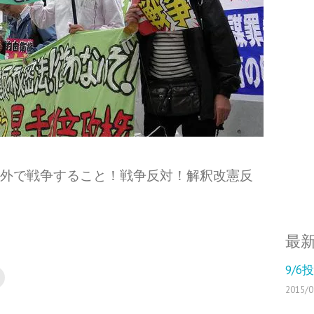
は海外で戦争すること！戦争反対！解釈改憲反
最
9/
2015/0