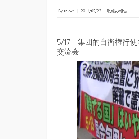
By
znkwp
|
2014/05/22
|
取組み報告
|
5/17 集団的自衛権
交流会