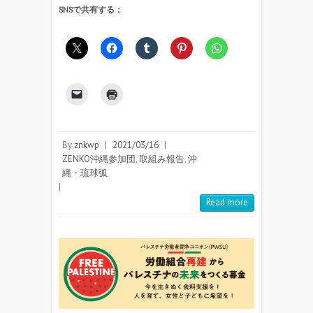
SNSで共有する：
By
znkwp
|
2021/03/16
|
ZENKO沖縄参加団
,
取組み報告
,
沖
縄・琉球弧
|
Read more