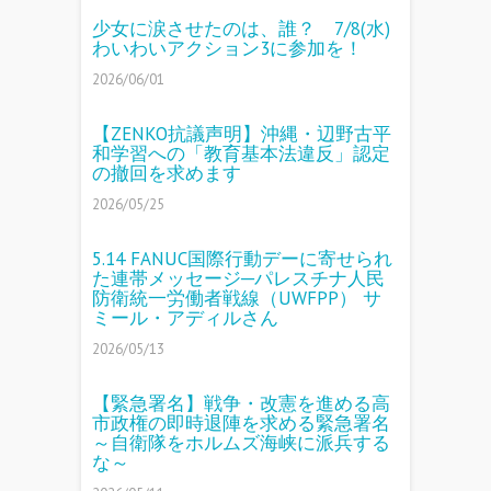
少女に涙させたのは、誰？ 7/8(水)
わいわいアクション3に参加を！
2026/06/01
【ZENKO抗議声明】沖縄・辺野古平
和学習への「教育基本法違反」認定
の撤回を求めます
2026/05/25
5.14 FANUC国際行動デーに寄せられ
た連帯メッセージ─パレスチナ人民
防衛統一労働者戦線（UWFPP） サ
ミール・アディルさん
2026/05/13
【緊急署名】戦争・改憲を進める高
市政権の即時退陣を求める緊急署名
～自衛隊をホルムズ海峡に派兵する
な～