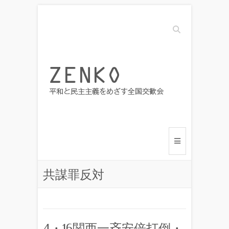
Search
共謀罪反対
4・16関西一斉安倍打倒・