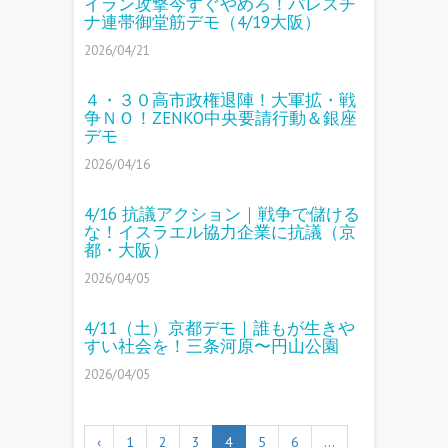
イラン攻撃今すぐやめろ！パレスチ
ナ連帯御堂筋デモ（4/19大阪）
2026/04/21
４・３０高市政権退陣！大軍拡・戦
争ＮＯ！ZENKO中央要請行動＆銀座
デモ
2026/04/16
4/16 抗議アクション｜戦争で儲ける
な！イスラエル協力企業に抗議（京
都・大阪）
2026/04/05
4/11（土）京都デモ｜誰もが生きや
すい社会を！三条河原〜円山公園
2026/04/05
‹
1
2
3
4
5
6
…