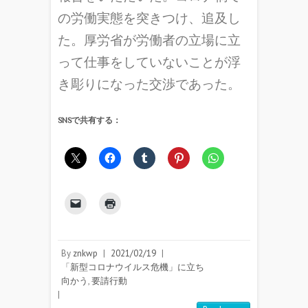
の労働実態を突きつけ、追及し
た。厚労省が労働者の立場に立
って仕事をしていないことが浮
き彫りになった交渉であった。
SNSで共有する：
By
znkwp
|
2021/02/19
|
「新型コロナウイルス危機」に立ち
向かう
,
要請行動
|