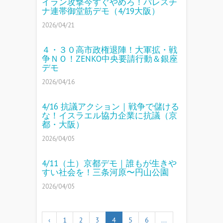
イラン攻撃今すぐやめろ！パレスチ
ナ連帯御堂筋デモ（4/19大阪）
2026/04/21
４・３０高市政権退陣！大軍拡・戦
争ＮＯ！ZENKO中央要請行動＆銀座
デモ
2026/04/16
4/16 抗議アクション｜戦争で儲ける
な！イスラエル協力企業に抗議（京
都・大阪）
2026/04/05
4/11（土）京都デモ｜誰もが生きや
すい社会を！三条河原〜円山公園
2026/04/05
‹
1
2
3
4
5
6
…