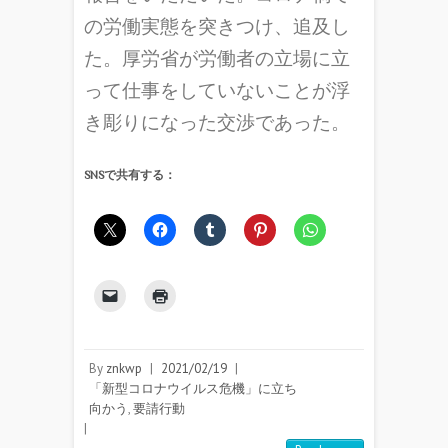
の労働実態を突きつけ、追及し
た。厚労省が労働者の立場に立
って仕事をしていないことが浮
き彫りになった交渉であった。
SNSで共有する：
By
znkwp
|
2021/02/19
|
「新型コロナウイルス危機」に立ち
向かう
,
要請行動
|