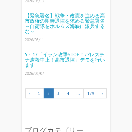
2026/05/13
【緊急署名】戦争・改憲を進める高
市政権の即時退陣を求める緊急署名
～自衛隊をホルムズ海峡に派兵する
な～
2026/05/11
5・17「イラン攻撃STOP！パレスチ
ナ虐殺中止！高市退陣」デモを行い
ます
2026/05/07
‹
1
2
3
4
…
179
›
ブログカテゴリー