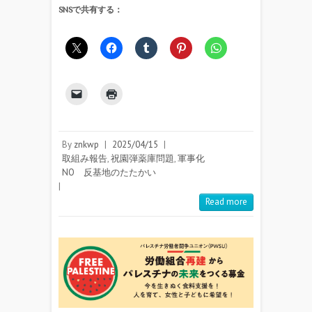
SNSで共有する：
By
znkwp
|
2025/04/15
|
取組み報告
,
祝園弾薬庫問題
,
軍事化
NO 反基地のたたかい
|
Read more