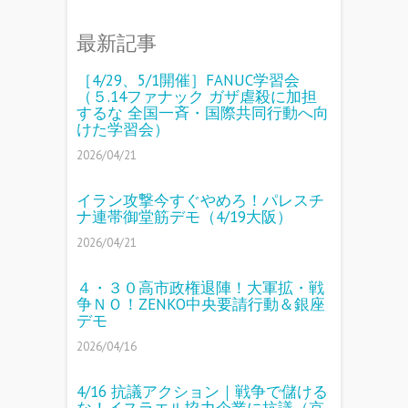
最新記事
［4/29、5/1開催］FANUC学習会
（５.14ファナック ガザ虐殺に加担
するな 全国一斉・国際共同行動へ向
けた学習会）
2026/04/21
イラン攻撃今すぐやめろ！パレスチ
ナ連帯御堂筋デモ（4/19大阪）
2026/04/21
４・３０高市政権退陣！大軍拡・戦
争ＮＯ！ZENKO中央要請行動＆銀座
デモ
2026/04/16
4/16 抗議アクション｜戦争で儲ける
な！イスラエル協力企業に抗議（京