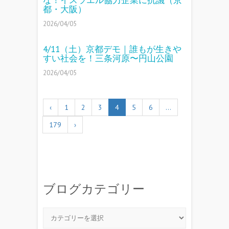
都・大阪）
2026/04/05
4/11（土）京都デモ｜誰もが生きや
すい社会を！三条河原〜円山公園
2026/04/05
‹
1
2
3
4
5
6
…
179
›
ブログカテゴリー