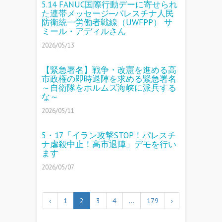
5.14 FANUC国際行動デーに寄せられ
た連帯メッセージ─パレスチナ人民
防衛統一労働者戦線（UWFPP） サ
ミール・アディルさん
2026/05/13
【緊急署名】戦争・改憲を進める高
市政権の即時退陣を求める緊急署名
～自衛隊をホルムズ海峡に派兵する
な～
2026/05/11
5・17「イラン攻撃STOP！パレスチ
ナ虐殺中止！高市退陣」デモを行い
ます
2026/05/07
‹
1
2
3
4
…
179
›