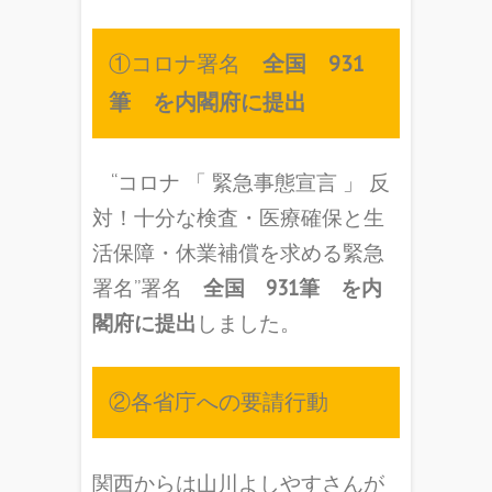
①コロナ署名
全国 931
筆 を内閣府に提出
“コロナ 「 緊急事態宣言 」 反
対！十分な検査・医療確保と生
活保障・休業補償を求める緊急
署名”署名
全国 931筆 を内
閣府に提出
しました。
②各省庁への要請行動
関西からは山川よしやすさんが