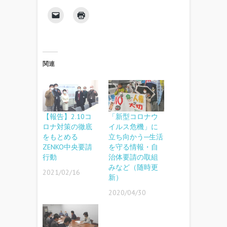
関連
【報告】2.10コ
「新型コロナウ
ロナ対策の徹底
イルス危機」に
をもとめる
立ち向かう─生活
ZENKO中央要請
を守る情報・自
行動
治体要請の取組
みなど（随時更
2021/02/16
新）
2020/04/30