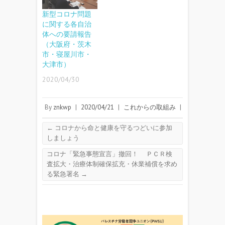
新型コロナ問題
に関する各自治
体への要請報告
（大阪府・茨木
市・寝屋川市・
大津市）
2020/04/30
By
znkwp
|
2020/04/21
|
これからの取組み
|
←
コロナから命と健康を守るつどいに参加
しましょう
コロナ「緊急事態宣言」撤回！ ＰＣＲ検
査拡大・治療体制確保拡充・休業補償を求め
る緊急署名
→