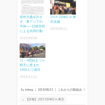
排外主義を許さ
2019 ZENKO in 東
ず、東アジアの
京決議
平和へ─日韓市民
2019/08/12
による共同行動
2019/09/04
11・4団結まつり
晴天に恵まれ
3000人で成功
2019/11/12
By
znkwp
|
2019/08/15
|
これからの取組み
|
←
【詳報】2019 ZENKO in 東京