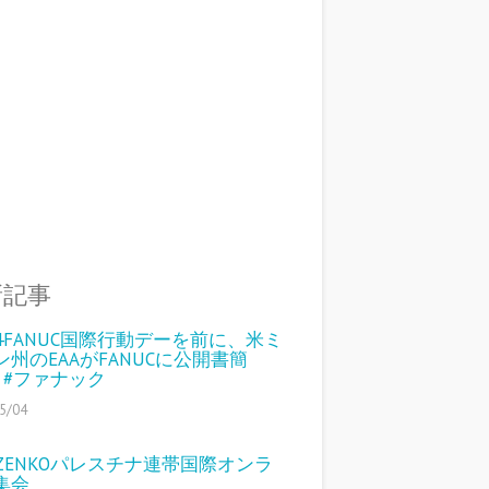
新記事
14FANUC国際行動デーを前に、米ミ
ン州のEAAがFANUCに公開書簡
S #ファナック
5/04
1 ZENKOパレスチナ連帯国際オンラ
集会