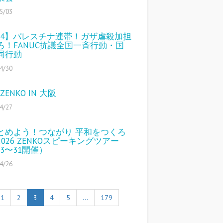
5/03
/14】パレスチナ連帯！ガザ虐殺加担
ろ！FANUC抗議全国一斉行動・国
同行動
4/30
 ZENKO IN 大阪
4/27
とめよう！つながり 平和をつくろ
026 ZENKOスピーキングツアー
23〜31開催）
4/26
1
2
3
4
5
…
179