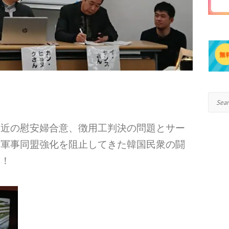
Search
最近の慰安婦合意、徴用工判決の問題とサー
韓軍事同盟強化を阻止してきた韓国民衆の闘
い！