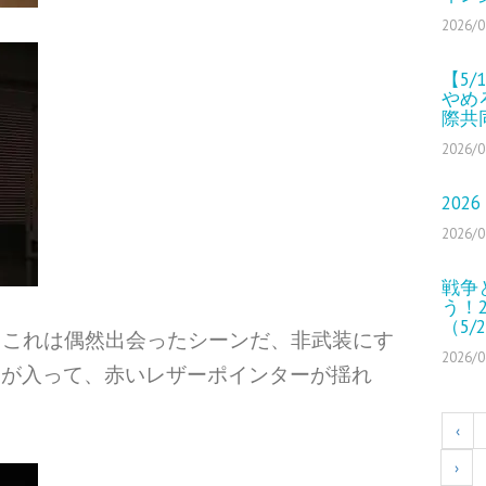
2026/0
【5
やめ
際共
2026/0
2026
2026/0
戦争
う！2
（5/
、これは偶然出会ったシーンだ、非武装にす
2026/0
力が入って、赤いレザーポインターが揺れ
‹
›