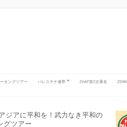
ーキングツアー
パレスチナ連帯
ZHAP第3次署名
ZEN
】東アジアに平和を！武力なき平和の
キングツアー