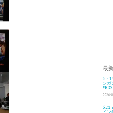
最
5・
シガ
#BD
2026/0
6.2
イン