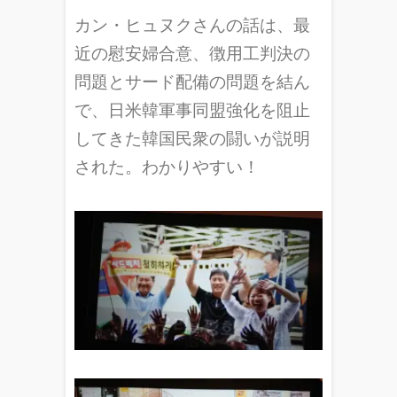
カン・ヒュヌクさんの話は、最
近の慰安婦合意、徴用工判決の
問題とサード配備の問題を結ん
で、日米韓軍事同盟強化を阻止
してきた韓国民衆の闘いが説明
された。わかりやすい！