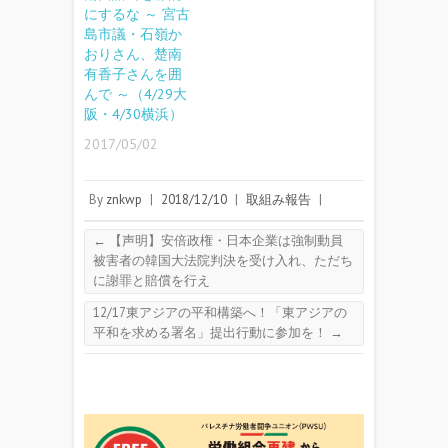
にするな ～ 宮古
島市議・石嶺か
おりさん、楚南
有香子さんを囲
んで ～（4/29大
阪・4/30横浜）
2017/05/02
By
znkwp
|
2018/12/10
|
取組み報告
|
←
【声明】安倍政権・日本企業は強制動員
被害者の韓国大法院判決を受け入れ、ただち
に謝罪と賠償を行え
12/17東アジアの平和構築へ！「東アジアの
平和を求める署名」提出行動に参加を！
→