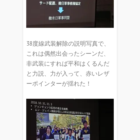
38度線武装解除の説明写真で、
これは偶然出会ったシーンだ、
非武装にすれば平和はくるんだ
と力説、力が入って、赤いレザ
ーポインターが揺れた！