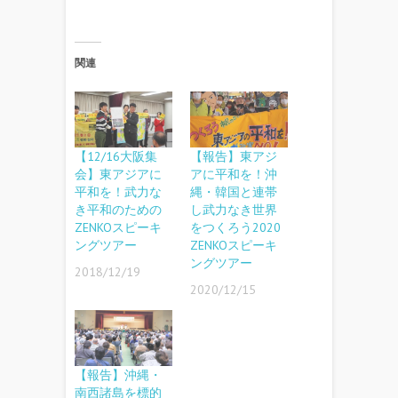
関連
【12/16大阪集
【報告】東アジ
会】東アジアに
アに平和を！沖
平和を！武力な
縄・韓国と連帯
き平和のための
し武力なき世界
ZENKOスピーキ
をつくろう2020
ングツアー
ZENKOスピーキ
ングツアー
2018/12/19
2020/12/15
【報告】沖縄・
南西諸島を標的