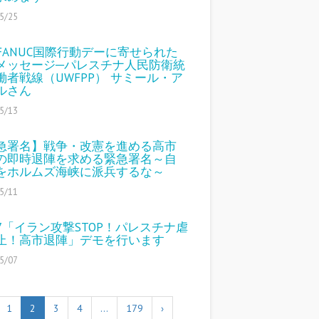
5/25
4 FANUC国際行動デーに寄せられた
メッセージ─パレスチナ人民防衛統
働者戦線（UWFPP） サミール・ア
ルさん
5/13
急署名】戦争・改憲を進める高市
の即時退陣を求める緊急署名～自
をホルムズ海峡に派兵するな～
5/11
17「イラン攻撃STOP！パレスチナ虐
止！高市退陣」デモを行います
5/07
1
2
3
4
…
179
›