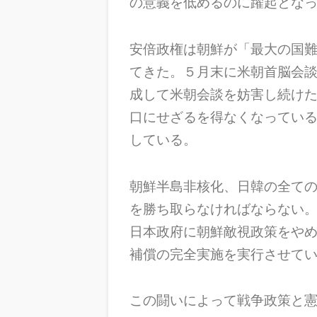
の意義を低めるのに躍起とな
安倍政権は朝鮮が「最大の国
てきた。５月末に米朝首脳会
成して米朝会談を妨害し続け
口にせざるを得なくなってい
している。
朝鮮半島非核化、日韓の全て
を勝ち取らなければならない
日本政府に朝鮮敵視政策をや
補償の完全実施を実行させて
この闘いによって戦争政策と