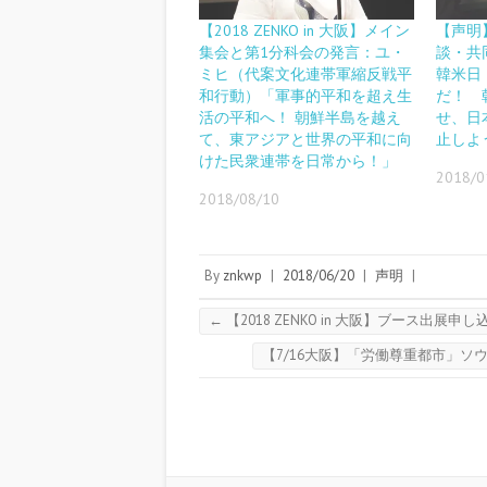
【2018 ZENKO in 大阪】メイン
【声明
集会と第1分科会の発言：ユ・
談・共
ミヒ（代案文化連帯軍縮反戦平
韓米日
和行動）「軍事的平和を超え生
だ！ 
活の平和へ！ 朝鮮半島を越え
せ、日
て、東アジアと世界の平和に向
止しよう
けた民衆連帯を日常から！」
2018/0
2018/08/10
By
znkwp
|
2018/06/20
|
声明
|
←
【2018 ZENKO in 大阪】ブース出展申し込
【7/16大阪】「労働尊重都市」