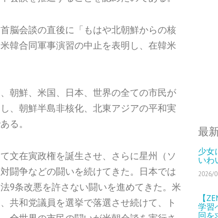
朝首脳会談の直後に「もはや北朝鮮からの核
、米韓合同軍事演習の中止を表明し、在韓米
国、朝鮮、米国、日本、世界の全ての市民が
避し、朝鮮半島非核化、北東アジアの平和実
である。
最
少女
って文在寅政権を誕生させ、さらに星州（ソ
いわ
反対闘争などの闘いを続けてきた。日本では
2026/0
法9条改悪を許さない闘いを進めてきた。米
【Z
し、共和党議員を選挙で落選させ続けて、ト
学習
回を
た。全世界の市民の闘いが米朝会談を実行さ