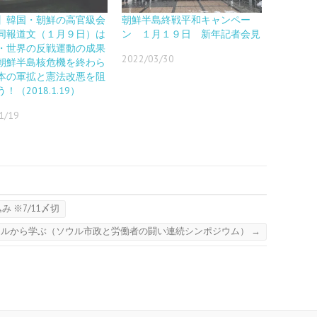
】韓国・朝鮮の高官級会
朝鮮半島終戦平和キャンペー
同報道文（１月９日）は
ン １月１９日 新年記者会見
・世界の反戦運動の成果
2022/03/30
朝鮮半島核危機を終わら
本の軍拡と憲法改悪を阻
！（2018.1.19）
1/19
み ※7/11〆切
ソウルから学ぶ（ソウル市政と労働者の闘い連続シンポジウム）
→