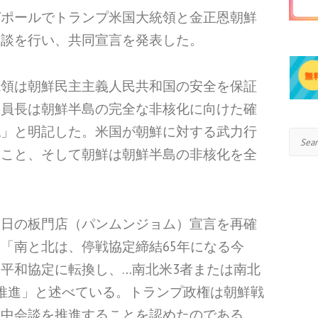
ガポールでトランプ米国大統領と金正恩朝鮮
会談を行い、共同宣言を発表した。
統領は朝鮮民主主義人民共和国の安全を保証
委員長は朝鮮半島の完全な非核化に向けた確
認」と明記した。米国が朝鮮に対する武力行
Search
いこと、そして朝鮮は朝鮮半島の非核化を全
７日の板門店（パンムンジョム）宣言を再確
「南と北は、停戦協定締結65年になる今
平和協定に転換し、…南北米3者または南北
推進」と述べている。トランプ政権は朝鮮戦
米中会談を推進することを認めたのである。