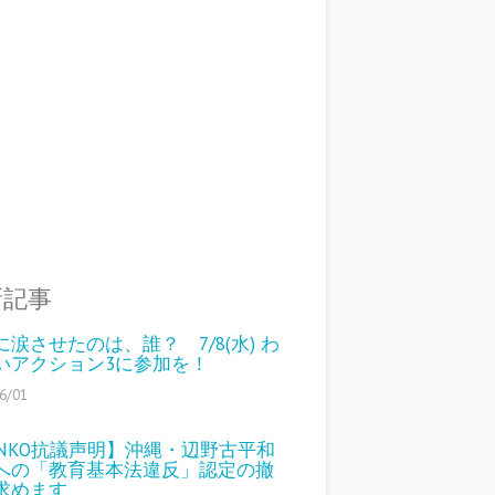
新記事
に涙させたのは、誰？ 7/8(水) わ
いアクション3に参加を！
6/01
ENKO抗議声明】沖縄・辺野古平和
への「教育基本法違反」認定の撤
求めます