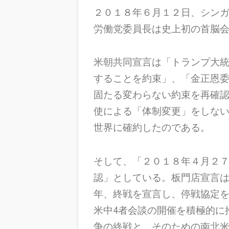
２０１８年６月１２日、シン
労働党委員長は史上初の首脳
米朝共同宣言は「トランプ大
することを約束」、「金正恩
固たる変わらない約束を再確
使による「体制変更」をしな
世界に確約したのである。
そして、「２０１８年４月２
認」としている。板門店宣言は
年、終戦を宣言し、停戦協定を
米中4者会談の開催を積極的に
争の終戦と、そのための南北