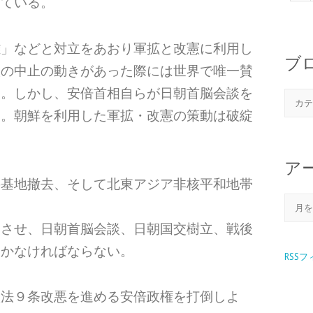
っている。
難」などと対立をあおり軍拡と改憲に利用し
ブ
談の中止の動きがあった際には世界で唯一賛
た。しかし、安倍首相自らが日朝首脳会談を
る。朝鮮を利用した軍拡・改憲の策動は破綻
ア
の基地撤去、そして北東アジア非核平和地帯
。
めさせ、日朝首脳会談、日朝国交樹立、戦後
いかなければならない。
RSS
憲法９条改悪を進める安倍政権を打倒しよ