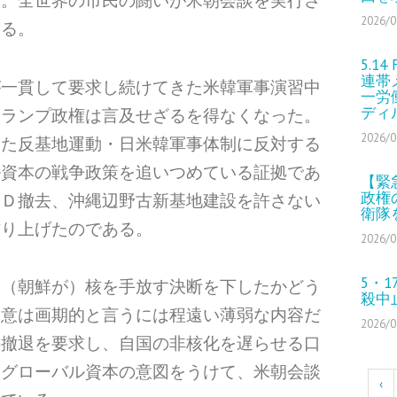
2026/0
ある。
5.1
連帯
が一貫して要求し続けてきた米韓軍事演習中
一労
ディ
トランプ政権は言及せざるを得なくなった。
2026/0
した反基地運動・日米韓軍事体制に反対する
ル資本の戦争政策を追いつめている証拠であ
【緊
政権
ＡＤ撤去、沖縄辺野古新基地建設を許さない
衛隊
作り上げたのである。
2026/0
5・
「（朝鮮が）核を手放す決断を下したかどう
殺中
合意は画期的と言うには程遠い薄弱な内容だ
2026/0
の撤退を要求し、自国の非核化を遅らせる口
とグローバル資本の意図をうけて、米朝会談
‹