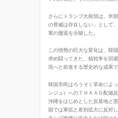
さらにトランプ大統領は、米
の脅威は存在しない」として
軍の撤退を示唆した。
この情勢の巨大な変化は、韓
求め闘ってきた、核戦争を回
現へと前進する歴史的な成果
韓国市民はろうそく革命によ
ンジュ）へのＴＨＡＡＤ配備
沖縄をはじめとした反基地と憲
国では軍拡と差別拡大に反対
ランプ政権に圧力をかけ続け