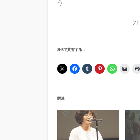
う。
Z
SNSで共有する：
関連