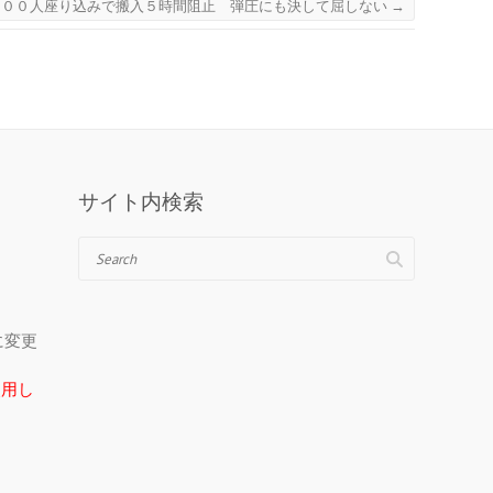
７００人座り込みで搬入５時間阻止 弾圧にも決して屈しない
→
サイト内検索
Search
＠に変更
在使用し