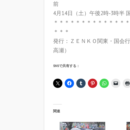
前
4月14日（土）午後2時‐3時半
＊＊＊＊＊＊＊＊＊＊＊＊＊
＊＊＊
発行：ＺＥＮＫＯ関東・国会行動プロ
高瀬）
SNSで共有する：
関連