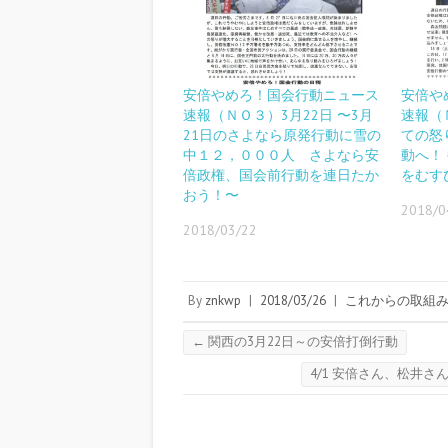
安倍やめろ！国会行動ニュース
安倍や
速報（ＮＯ３）3月22日 〜3月
速報（
21日のさよなら原発行動に雪の
ての怒
中１２，０００人 さよなら安
動へ！
倍政権、国会前行動を連日たか
をむす
おう！〜
2018/0
2018/03/22
By
znkwp
|
2018/03/26
|
これからの取組
←
関西の3月22日～の安倍打倒行動
4/1 安倍さん、松井