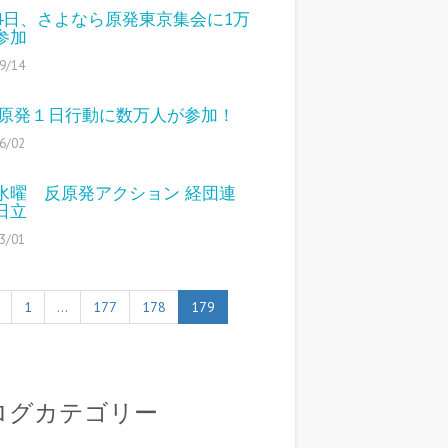
14日、さよなら原発東京集会に1万
参加
9/14
2反原発１日行動に数万人が参加！
6/02
水曜 反原発アクション 経団連
日立
3/01
1
…
177
178
179
ログカテゴリー