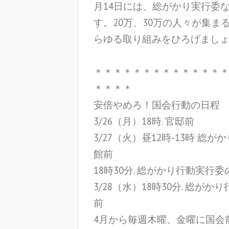
月14日には、総がかり実行委
す。20万、30万の人々が集
らゆる取り組みをひろげまし
＊＊＊＊＊＊＊＊＊＊＊＊＊
＊＊＊＊
安倍やめろ！国会行動の日程
3/26（月）18時. 官邸前
3/27（火）昼12時-13時 
館前
18時30分. 総がかり行動実
3/28（水）18時30分. 総
前
4月から毎週木曜、金曜に国会前