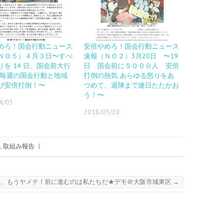
めろ！国会行動ニュース
安倍やめろ！国会行動ニュース
ＮＯ５）４月３日〜すべ
速報（ＮＯ２）3月20日 〜19
りを 14 日、国会前大行
日 国会前に５０００人 安倍
 毎週の国会行動と地域
打倒の熱気 あらゆる怒りをあ
び安倍打倒！〜
つめて、退陣まで連日たたかお
う！〜
4/03
2018/03/20
み
,
取組み報告
|
さん、もうヤメテ！前に進むのは私たちだ★デモ＠大阪市城東区
→