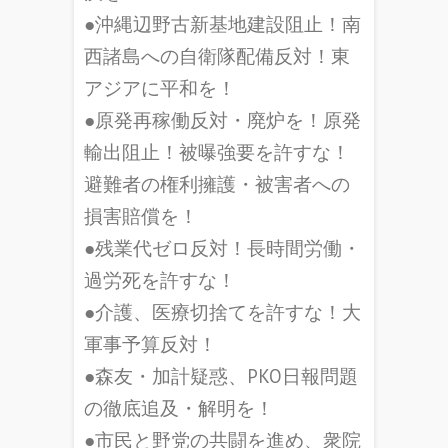
●沖縄辺野古新基地建設阻止！南
西諸島への自衛隊配備反対！東
アジアに平和を！
●原発再稼働反対・廃炉を！原発
輸出阻止！被曝強要を許すな！
避難者の権利擁護・被害者への
損害賠償を！
●残業代ゼロ反対！長時間労働・
過労死を許すな！
●介護、医療切捨てを許すな！大
軍事予算反対！
●森友・加計疑惑、PKO日報問題
の徹底追及・解明を！
●市民と野党の共闘を進め、衆院