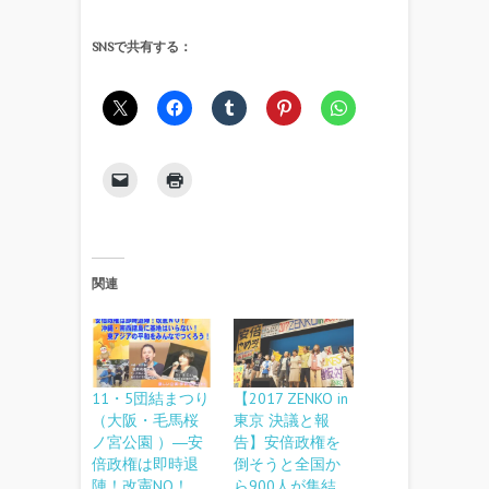
SNSで共有する：
関連
11・5団結まつり
【2017 ZENKO in
（大阪・毛馬桜
東京 決議と報
ノ宮公園 ）―安
告】安倍政権を
倍政権は即時退
倒そうと全国か
陣！改憲NO！
ら900人が集結。