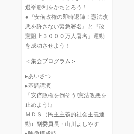
選挙勝利をかちとろう！
●『安倍政権の即時退陣！憲法改
悪を許さない緊急署名』と『改
憲阻止３０００万人署名』運動
を成功させよう！
＜集会プログラム＞
▸あいさつ
▸基調講演
『安倍政権を倒そう!憲法改悪を
止めよう!』
ＭＤＳ（民主主義的社会主義運
動）副委員長・山川よしやす
▸映像構成詩