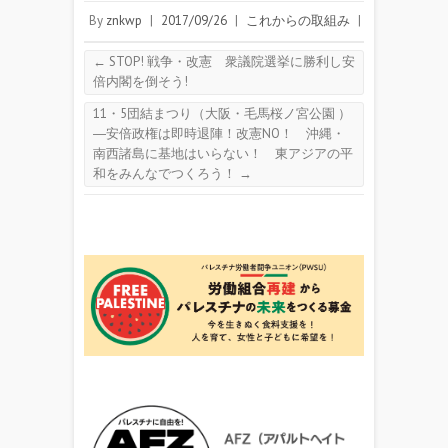
By
znkwp
|
2017/09/26
|
これからの取組み
|
←
STOP! 戦争・改憲 衆議院選挙に勝利し安
倍内閣を倒そう!
11・5団結まつり（大阪・毛馬桜ノ宮公園 ）
―安倍政権は即時退陣！改憲NO！ 沖縄・
南西諸島に基地はいらない！ 東アジアの平
和をみんなでつくろう！
→