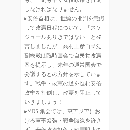
しなければなりません。
▸安倍首相は、世論の批判を意識
して改憲日程について、「スケ
ジュールありきではない」と発
言しましたが、高村正彦自民党
副総裁は臨時国会で自民党改憲
案を提示し、来年の通常国会で
発議するとの方針を示していま
す。戦争・改憲の道を進む安倍
政権を打倒し、改憲を阻止して
いきましょう！
▸MDS 集会では、東アジアにお
ける軍事緊張・戦争路線を許さ
ず、安倍政権打倒・改憲阻止の