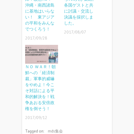
沖縄・南西諸島
各国ゲストと共
に基地はいらな
に討議・交流し
い！ 東アジア
決議を採択しま
の平和をみんな
した。
でつくろう！
2017/08/07
2017/09/28
ＮＯ ＷＡＲ！朝
鮮への「経済制
裁」軍事的威嚇
をやめよ！今こ
そ対話による平
和的解決を！戦
争あおる安倍政
権を倒そう！
2017/09/12
Tagged on:
mds集会